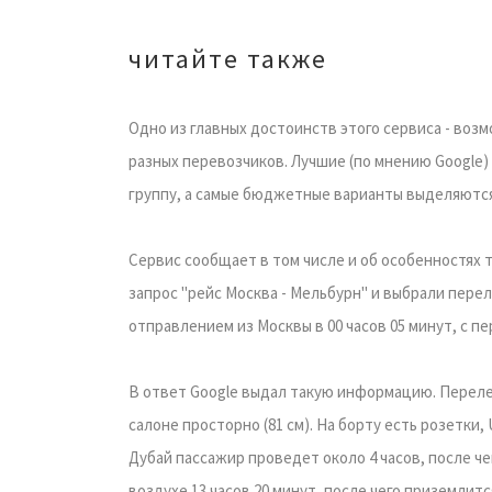
читайте также
Одно из главных достоинств этого сервиса - воз
разных перевозчиков. Лучшие (по мнению Google
группу, а самые бюджетные варианты выделяютс
Сервис сообщает в том числе и об особенностях т
запрос "рейс Москва - Мельбурн" и выбрали перел
отправлением из Москвы в 00 часов 05 минут, с пе
В ответ Google выдал такую информацию. Перелет 
салоне просторно (81 см). На борту есть розетки,
Дубай пассажир проведет около 4 часов, после че
воздухе 13 часов 20 минут, после чего приземлит