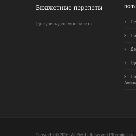
ПОПУ
Пе
Где купить дешевые билеты
По
Де
Гд
По
Авиа
Copyright © 2026 · All Rights Reserved | 9terminal.ru