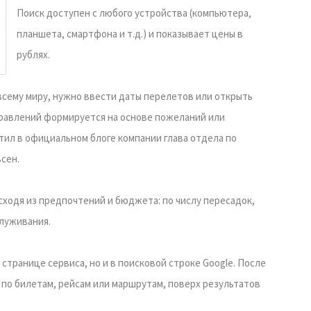
Поиск доступен с любого устройства (компьютера,
планшета, смартфона и т.д.) и показывает цены в
рублях.
сему миру, нужно ввести даты перелетов или открыть
правлений формируется на основе пожеланий или
тил в официальном блоге компании глава отдела по
сен.
ходя из предпочтений и бюджета: по числу пересадок,
служивания.
 странице сервиса, но и в поисковой строке Google. После
 по билетам, рейсам или маршрутам, поверх результатов