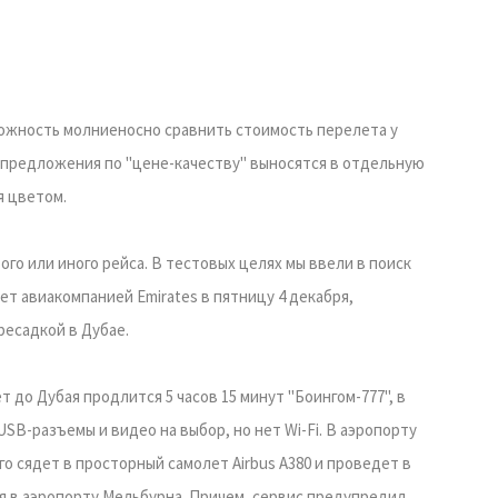
можность молниеносно сравнить стоимость перелета у
) предложения по "цене-качеству" выносятся в отдельную
я цветом.
ого или иного рейса. В тестовых целях мы ввели в поиск
ет авиакомпанией Emirates в пятницу 4 декабря,
ресадкой в Дубае.
до Дубая продлится 5 часов 15 минут "Боингом-777", в
 USB-разъемы и видео на выбор, но нет Wi-Fi. В аэропорту
го сядет в просторный самолет Airbus A380 и проведет в
ся в аэропорту Мельбурна. Причем, сервис предупредил,