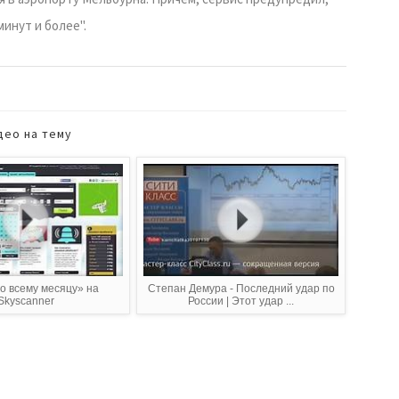
минут и более".
део на тему
о всему месяцу» на
Степан Демура - Последний удар по
Skyscanner
России | Этот удар ...