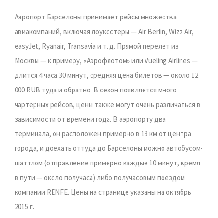
Аэропорт Барселоны принимает рейсы множества
авиакомпаний, включая лоукостеры — Air Berlin, Wizz Air,
easyJet, Ryanair, Transavia и т. д. Прямой перелет из
Москвы — к примеру, «Аэрофлотом» или Vueling Airlines —
длится 4 часа 30 минут, средняя цена билетов — около 12
000 RUB туда и обратно. В сезон появляется много
чартерных рейсов, цены также могут очень различаться в
зависимости от времени года. В аэропорту два
терминала, он расположен примерно в 13 км от центра
города, и доехать оттуда до Барселоны можно автобусом-
шаттлом (отправление примерно каждые 10 минут, время
в пути — около получаса) либо получасовым поездом
компании RENFE. Цены на странице указаны на октябрь
2015 г.